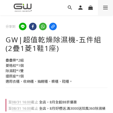
分享到
GW|超值乾燥除濕機-五件組
(2疊1菱1鞋1座)
疊疊樂*2組
菱格紋*1個
除濕鞋*1雙
還原座*1個
適用衣櫃、收納櫃、抽屜櫃、櫥櫃、鞋櫃。
至
08/31 16:00
截止
全店，8月全館88折優惠
至
08/31 16:00
截止
全店，8月好禮送.滿3000送炫風360除濕桶