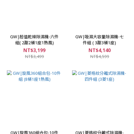
GW|超值乾燥除濕機-六件
GW|吸濕大容量除濕機-七
組( 2甜2桶1座1熱風)
件組 ( 3甜3桶1座)
NT$3,199
NT$4,140
NT$3,499
NT$4,599
GW|旋風360組合包-10件
GW|菱格紋分離式除濕機-