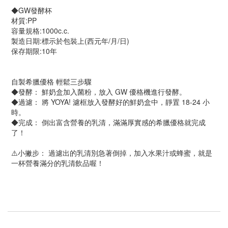
◆GW發酵杯
材質:PP
容量規格:1000c.c.
製造日期:標示於包裝上(西元年/月/日)
保存期限:10年
自製希臘優格 輕鬆三步驟
◆發酵： 鮮奶盒加入菌粉，放入 GW 優格機進行發酵。
◆過濾： 將 YOYA! 濾框放入發酵好的鮮奶盒中，靜置 18-24 小
時。
◆完成： 倒出富含營養的乳清，滿滿厚實感的希臘優格就完成
了！
⚠️小撇步： 過濾出的乳清別急著倒掉，加入水果汁或蜂蜜，就是
一杯營養滿分的乳清飲品喔！