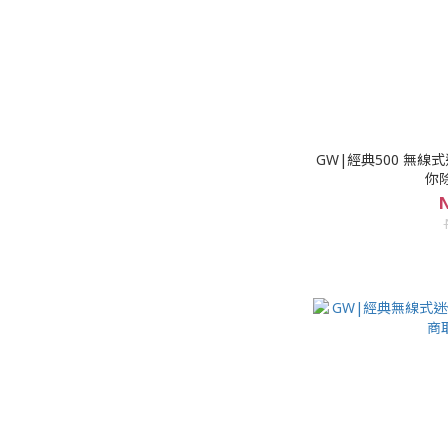
GW|經典500 無線
你除
N