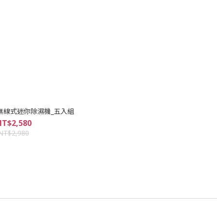
3 無線式迷你除濕機_五入組
T$2,580
NT$2,980