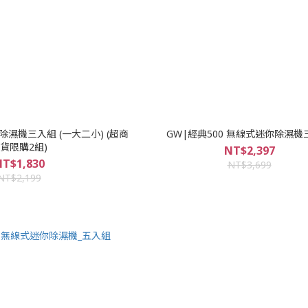
濕機三入組 (一大二小) (超商
GW|經典500 無線式迷你除濕機
貨限購2組)
NT$2,397
T$1,830
NT$3,699
NT$2,199